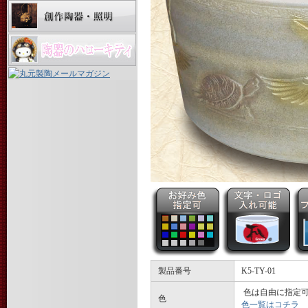
製品番号
K5-TY-01
色は自由に指
色
色一覧はコチラ