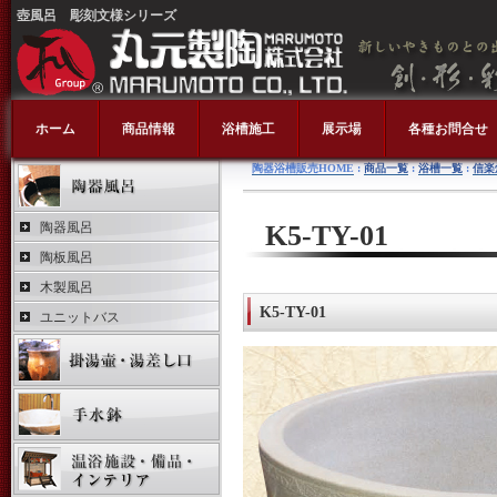
壺風呂 彫刻文様シリーズ
ホーム
商品情報
浴槽施工
展示場
各種お問合せ
陶器浴槽販売HOME
:
商品一覧
:
浴槽一覧
:
信楽
陶器風呂
K5-TY-01
陶板風呂
木製風呂
K5-TY-01
ユニットバス