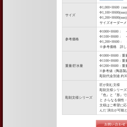
Φ1,000×H600（
Φ1,100×H600(mm)
サイズ
Φ1,200×H600(mm)
サイズオーダーメ
Φ1000×H600： 
Φ1100×H600： 
参考価格
Φ1,200×H600：
※参考価格 詳し
Φ1000×H600
Φ1100×H600
重量/貯水量
Φ1200×H600
※参考値（陶器製
彫刻代金別途 約30,
匠が刻む文様
彫刻文様シリーズ
『色』と『形』で
彫刻文様シリーズ
と さらなる個性
文様はご希望に応
んだ 演出が可能