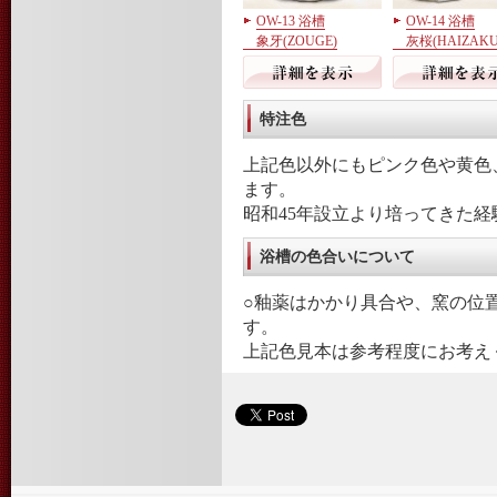
OW-13 浴槽
OW-14 浴槽
象牙(ZOUGE)
灰桜(HAIZAKU
特注色
上記色以外にもピンク色や黄色
ます。
昭和45年設立より培ってきた
浴槽の色合いについて
○釉薬はかかり具合や、窯の位
す。
上記色見本は参考程度にお考え