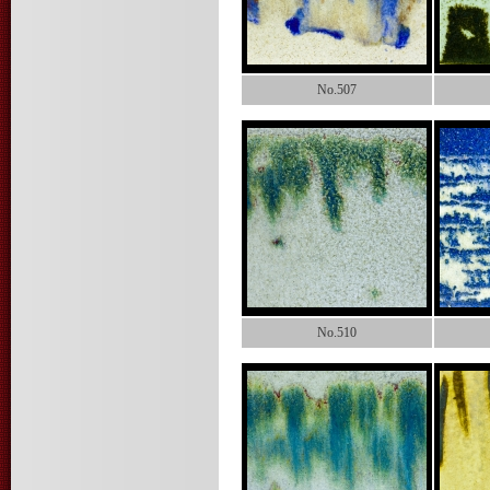
No.507
No.510