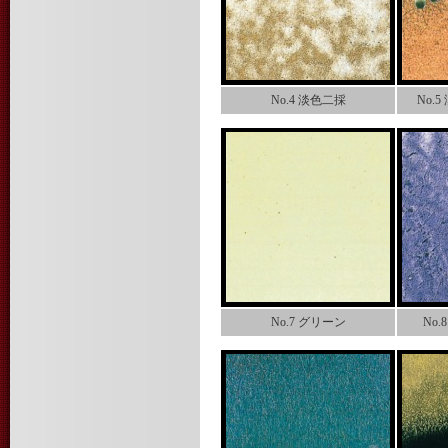
No.4 淡色二採
No.
No.7 グリーン
No