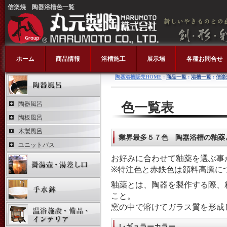
信楽焼 陶器浴槽色一覧
ホーム
商品情報
浴槽施工
展示場
各種お問合せ
陶器浴槽販売HOME
:
商品一覧
:
浴槽一覧
:
信楽
陶器風呂
色一覧表
陶板風呂
木製風呂
業界最多５７色 陶器浴槽の釉薬
ユニットバス
お好みに合わせて釉薬を選ぶ事
※特注色と赤鉄色は顔料高騰に
釉薬とは、陶器を製作する際、
こと。
窯の中で溶けてガラス質を形成
レギュラーカラー