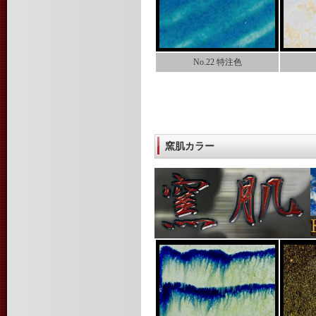
No.22 特注色
窯肌カラー