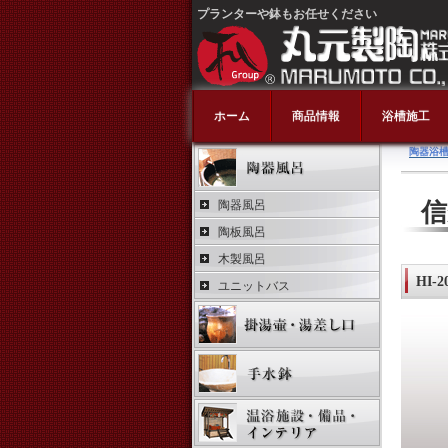
プランターや鉢もお任せください
ホーム
商品情報
浴槽施工
陶器浴槽
陶器風呂
信
陶板風呂
木製風呂
HI-2
ユニットバス