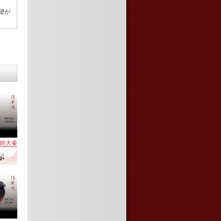
望が
信楽焼大壷