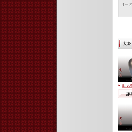
オーダ
大壷
HI-2