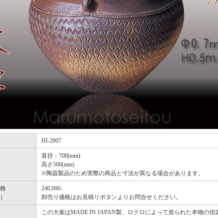
HI-2007
直径：700(mm)
高さ500(mm)
※陶器製品のため実際の商品と寸法が異なる場合があります。
格
240,000-
）
卸売り価格はお見積りボタンよりお問合せください。
この大壷はMADE IN JAPAN製、ロクロによって造られた本物の信