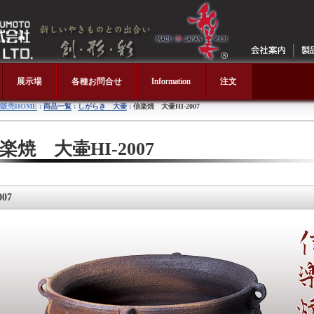
展示場
各種お問合せ
Information
注文
販売HOME
:
商品一覧
:
しがらき 大壷
:
信楽焼 大壷HI-2007
楽焼 大壷HI-2007
007