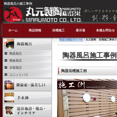
陶器風呂の施工事例
ホーム
商品情報
浴槽施工
展示場
各種お問合せ
陶器浴槽販売HOME
:
丸元製陶 浴槽施工事例３
陶器風呂
陶器風呂施工事例
陶板風呂
木製風呂
陶器浴槽施工例
ユニットバス