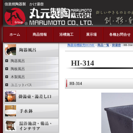
信楽焼陶器製 かけ湯壺
ホーム
商品情報
浴槽施工
展示場
各種お問合せ
陶器浴槽販売HOME
:
商品一覧
:
掛湯壺
:
HI-314
陶器風呂
HI-314
陶板風呂
木製風呂
HI-314
ユニットバス